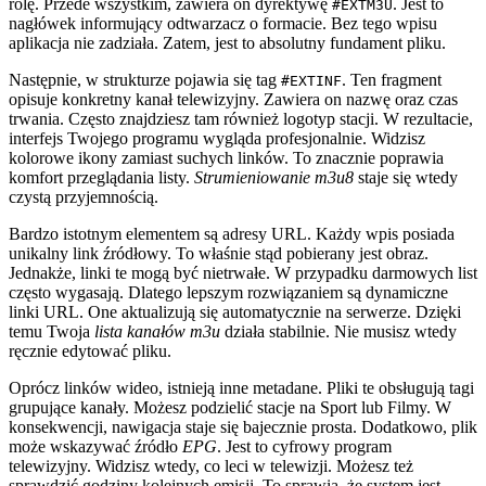
rolę. Przede wszystkim, zawiera on dyrektywę
. Jest to
#EXTM3U
nagłówek informujący odtwarzacz o formacie. Bez tego wpisu
aplikacja nie zadziała. Zatem, jest to absolutny fundament pliku.
Następnie, w strukturze pojawia się tag
. Ten fragment
#EXTINF
opisuje konkretny kanał telewizyjny. Zawiera on nazwę oraz czas
trwania. Często znajdziesz tam również logotyp stacji. W rezultacie,
interfejs Twojego programu wygląda profesjonalnie. Widzisz
kolorowe ikony zamiast suchych linków. To znacznie poprawia
komfort przeglądania listy.
Strumieniowanie m3u8
staje się wtedy
czystą przyjemnością.
Bardzo istotnym elementem są adresy URL. Każdy wpis posiada
unikalny link źródłowy. To właśnie stąd pobierany jest obraz.
Jednakże, linki te mogą być nietrwałe. W przypadku darmowych list
często wygasają. Dlatego lepszym rozwiązaniem są dynamiczne
linki URL. One aktualizują się automatycznie na serwerze. Dzięki
temu Twoja
lista kanałów m3u
działa stabilnie. Nie musisz wtedy
ręcznie edytować pliku.
Oprócz linków wideo, istnieją inne metadane. Pliki te obsługują tagi
grupujące kanały. Możesz podzielić stacje na Sport lub Filmy. W
konsekwencji, nawigacja staje się bajecznie prosta. Dodatkowo, plik
może wskazywać źródło
EPG
. Jest to cyfrowy program
telewizyjny. Widzisz wtedy, co leci w telewizji. Możesz też
sprawdzić godziny kolejnych emisji. To sprawia, że system jest