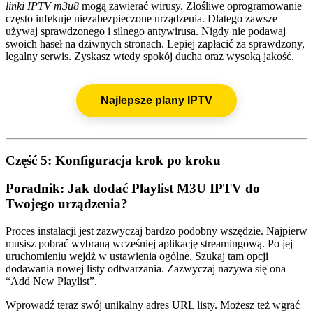
linki IPTV m3u8
mogą zawierać wirusy. Złośliwe oprogramowanie
często infekuje niezabezpieczone urządzenia. Dlatego zawsze
używaj sprawdzonego i silnego antywirusa. Nigdy nie podawaj
swoich haseł na dziwnych stronach. Lepiej zapłacić za sprawdzony,
legalny serwis. Zyskasz wtedy spokój ducha oraz wysoką jakość.
Najlepsze plany IPTV
Część 5: Konfiguracja krok po kroku
Poradnik: Jak dodać Playlist M3U IPTV do
Twojego urządzenia?
Proces instalacji jest zazwyczaj bardzo podobny wszędzie. Najpierw
musisz pobrać wybraną wcześniej aplikację streamingową. Po jej
uruchomieniu wejdź w ustawienia ogólne. Szukaj tam opcji
dodawania nowej listy odtwarzania. Zazwyczaj nazywa się ona
“Add New Playlist”.
Wprowadź teraz swój unikalny adres URL listy. Możesz też wgrać