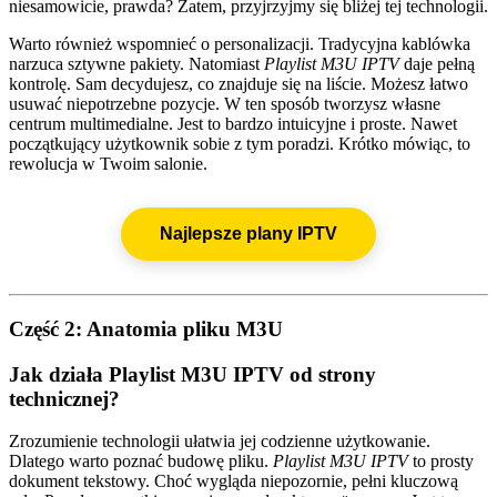
niesamowicie, prawda? Zatem, przyjrzyjmy się bliżej tej technologii.
Warto również wspomnieć o personalizacji. Tradycyjna kablówka
narzuca sztywne pakiety. Natomiast
Playlist M3U IPTV
daje pełną
kontrolę. Sam decydujesz, co znajduje się na liście. Możesz łatwo
usuwać niepotrzebne pozycje. W ten sposób tworzysz własne
centrum multimedialne. Jest to bardzo intuicyjne i proste. Nawet
początkujący użytkownik sobie z tym poradzi. Krótko mówiąc, to
rewolucja w Twoim salonie.
Najlepsze plany IPTV
Część 2: Anatomia pliku M3U
Jak działa Playlist M3U IPTV od strony
technicznej?
Zrozumienie technologii ułatwia jej codzienne użytkowanie.
Dlatego warto poznać budowę pliku.
Playlist M3U IPTV
to prosty
dokument tekstowy. Choć wygląda niepozornie, pełni kluczową