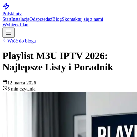
Polskiiptv
Start
Instalacja
Odsprzedaż
Blog
Skontaktuj się z nami
Wybierz Plan
Wróć do bloga
Playlist M3U IPTV 2026:
Najlepsze Listy i Poradnik
12 marca 2026
5 min czytania