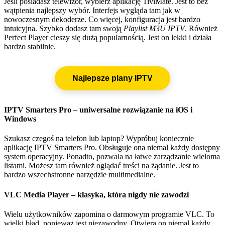
Jeśli posiadasz telewizor, wybierz aplikację TiviMate. Jest to bez
wątpienia najlepszy wybór. Interfejs wygląda tam jak w
nowoczesnym dekoderze. Co więcej, konfiguracja jest bardzo
intuicyjna. Szybko dodasz tam swoją
Playlist M3U IPTV
. Również
Perfect Player cieszy się dużą popularnością. Jest on lekki i działa
bardzo stabilnie.
Najlepsze plany IPTV
IPTV Smarters Pro – uniwersalne rozwiązanie na iOS i
Windows
Szukasz czegoś na telefon lub laptop? Wypróbuj koniecznie
aplikację IPTV Smarters Pro. Obsługuje ona niemal każdy dostępny
system operacyjny. Ponadto, pozwala na łatwe zarządzanie wieloma
listami. Możesz tam również oglądać treści na żądanie. Jest to
bardzo wszechstronne narzędzie multimedialne.
VLC Media Player – klasyka, która nigdy nie zawodzi
Wielu użytkowników zapomina o darmowym programie VLC. To
wielki błąd, ponieważ jest niezawodny. Otwiera on niemal każdy