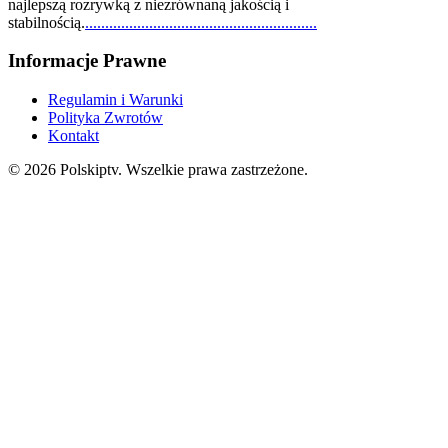
najlepszą rozrywką z niezrównaną jakością i
stabilnością.
.
.
.
.
.
.
.
.
.
.
.
.
.
.
.
.
.
.
.
.
.
.
.
.
.
.
.
.
.
.
.
.
.
.
.
.
.
.
.
.
.
.
.
.
.
.
.
.
.
.
.
.
.
.
.
.
.
.
Informacje Prawne
Regulamin i Warunki
Polityka Zwrotów
Kontakt
© 2026 Polskiptv. Wszelkie prawa zastrzeżone.