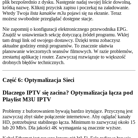
plik bezpośrednio z dysku. Następnie nadaj swojej liście dowolną,
krótką nazwę. Kliknij przycisk zapisu i poczekaj na załadowanie.
Wtedy Twoja
lista kanałów m3u
pojawi się na ekranie. Teraz
możesz swobodnie przeglądać dostępne stacje.
Nie zapomnij o konfiguracji elektronicznego przewodnika EPG.
Znajdź w ustawieniach sekcję dotyczącą źródeł programu. Wklej
tam drugi link od swojego dostawcy. Dzięki temu zobaczysz
aktualne godziny emisji programów. To znacznie ułatwia
planowanie wieczornych seansów filmowych. W razie problemów,
zrestartuj aplikację i router. Zazwyczaj rozwiązuje to większość
drobnych błędów technicznych.
Część 6: Optymalizacja Sieci
Dlaczego IPTV się zacina? Optymalizacja łącza pod
Playlist M3U IPTV
Problemy z buforowaniem bywają bardzo irytujące. Przyczyną jest
zazwyczaj zbyt słabe połączenie internetowe. Aby oglądać kanały
HD, potrzebujesz stabilnego łącza. Minimum to zazwyczaj około 15
lub 20 Mb/s. Dla jakości 4K wymagania są znacznie wyższe.