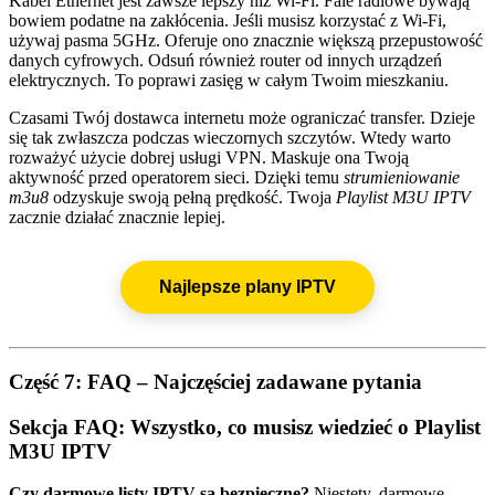
Kabel Ethernet jest zawsze lepszy niż Wi-Fi. Fale radiowe bywają
bowiem podatne na zakłócenia. Jeśli musisz korzystać z Wi-Fi,
używaj pasma 5GHz. Oferuje ono znacznie większą przepustowość
danych cyfrowych. Odsuń również router od innych urządzeń
elektrycznych. To poprawi zasięg w całym Twoim mieszkaniu.
Czasami Twój dostawca internetu może ograniczać transfer. Dzieje
się tak zwłaszcza podczas wieczornych szczytów. Wtedy warto
rozważyć użycie dobrej usługi VPN. Maskuje ona Twoją
aktywność przed operatorem sieci. Dzięki temu
strumieniowanie
m3u8
odzyskuje swoją pełną prędkość. Twoja
Playlist M3U IPTV
zacznie działać znacznie lepiej.
Najlepsze plany IPTV
Część 7: FAQ – Najczęściej zadawane pytania
Sekcja FAQ: Wszystko, co musisz wiedzieć o Playlist
M3U IPTV
Czy darmowe listy IPTV są bezpieczne?
Niestety, darmowe