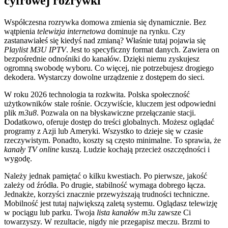
cyfrowej rozrywki
Współczesna rozrywka domowa zmienia się dynamicznie. Bez
wątpienia
telewizja internetowa
dominuje na rynku. Czy
zastanawiałeś się kiedyś nad zmianą? Właśnie tutaj pojawia się
Playlist M3U IPTV
. Jest to specyficzny format danych. Zawiera on
bezpośrednie odnośniki do kanałów. Dzięki niemu zyskujesz
ogromną swobodę wyboru. Co więcej, nie potrzebujesz drogiego
dekodera. Wystarczy dowolne urządzenie z dostępem do sieci.
W roku 2026 technologia ta rozkwita. Polska społeczność
użytkowników stale rośnie. Oczywiście, kluczem jest odpowiedni
plik
m3u8
. Pozwala on na błyskawiczne przełączanie stacji.
Dodatkowo, oferuje dostęp do treści globalnych. Możesz oglądać
programy z Azji lub Ameryki. Wszystko to dzieje się w czasie
rzeczywistym. Ponadto, koszty są często minimalne. To sprawia, że
kanały TV online
kuszą. Ludzie kochają przecież oszczędności i
wygodę.
Należy jednak pamiętać o kilku kwestiach. Po pierwsze, jakość
zależy od źródła. Po drugie, stabilność wymaga dobrego łącza.
Jednakże, korzyści znacznie przewyższają trudności techniczne.
Mobilność jest tutaj największą zaletą systemu. Oglądasz telewizję
w pociągu lub parku. Twoja
lista kanałów m3u
zawsze Ci
towarzyszy. W rezultacie, nigdy nie przegapisz meczu. Brzmi to