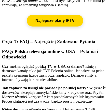
Polska telewizja online w USA
musi być elastyczna. Takie funkcje
sprawiają, że streaming wygrywa z satelitą.
Najlepsze plany IPTV
Część 7: FAQ – Najczęściej Zadawane Pytania
FAQ: Polska telewizja online w USA – Pytania i
Odpowiedzi
Czy można oglądać polską TV w USA za darmo?
Istnieją
darmowe kanały takie jak TVP Polonia online. Jednakże, za pełne
pakiety premium trzeba zazwyczaj zapłacić. Darmowe listy z
internetu bywają bardzo niestabilne.
Jak zapłacić za usługi nie posiadając polskiej karty?
Większość
dostawców akceptuje amerykańskie karty kredytowe oraz PayPal.
Możesz również korzystać z kart przedpłaconych lub kryptowalut.
Proces płatności jest zazwyczaj bardzo prosty i bezpieczny.
Który dostawca oferuje najlepszy pakiet sportowy?
Jeśli