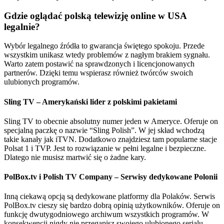
Gdzie oglądać polską telewizję online w USA
legalnie?
Wybór legalnego źródła to gwarancja świętego spokoju. Przede
wszystkim unikasz wtedy problemów z nagłym brakiem sygnału.
Warto zatem postawić na sprawdzonych i licencjonowanych
partnerów. Dzięki temu wspierasz również twórców swoich
ulubionych programów.
Sling TV – Amerykański lider z polskimi pakietami
Sling TV to obecnie absolutny numer jeden w Ameryce. Oferuje on
specjalną paczkę o nazwie “Sling Polish”. W jej skład wchodzą
takie kanały jak iTVN. Dodatkowo znajdziesz tam popularne stacje
Polsat 1 i TVP. Jest to rozwiązanie w pełni legalne i bezpieczne.
Dlatego nie musisz martwić się o żadne kary.
PolBox.tv i Polish TV Company – Serwisy dedykowane Polonii
Inną ciekawą opcją są dedykowane platformy dla Polaków. Serwis
PolBox.tv cieszy się bardzo dobrą opinią użytkowników. Oferuje on
funkcję dwutygodniowego archiwum wszystkich programów. W
konsekwencji nigdy nie przegapisz swojego ulubionego serialu.