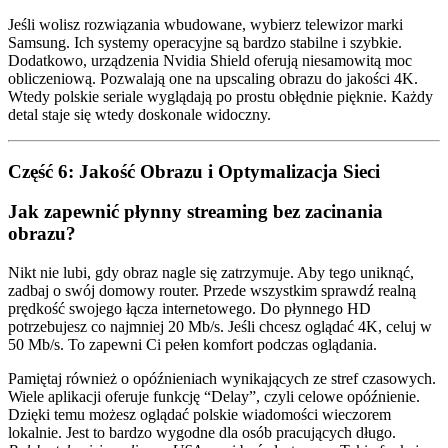
Jeśli wolisz rozwiązania wbudowane, wybierz telewizor marki
Samsung. Ich systemy operacyjne są bardzo stabilne i szybkie.
Dodatkowo, urządzenia Nvidia Shield oferują niesamowitą moc
obliczeniową. Pozwalają one na upscaling obrazu do jakości 4K.
Wtedy polskie seriale wyglądają po prostu obłędnie pięknie. Każdy
detal staje się wtedy doskonale widoczny.
Część 6: Jakość Obrazu i Optymalizacja Sieci
Jak zapewnić płynny streaming bez zacinania
obrazu?
Nikt nie lubi, gdy obraz nagle się zatrzymuje. Aby tego uniknąć,
zadbaj o swój domowy router. Przede wszystkim sprawdź realną
prędkość swojego łącza internetowego. Do płynnego HD
potrzebujesz co najmniej 20 Mb/s. Jeśli chcesz oglądać 4K, celuj w
50 Mb/s. To zapewni Ci pełen komfort podczas oglądania.
Pamiętaj również o opóźnieniach wynikających ze stref czasowych.
Wiele aplikacji oferuje funkcję “Delay”, czyli celowe opóźnienie.
Dzięki temu możesz oglądać polskie wiadomości wieczorem
lokalnie. Jest to bardzo wygodne dla osób pracujących długo.