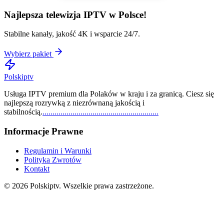
Najlepsza telewizja IPTV w Polsce!
Stabilne kanały, jakość 4K i wsparcie 24/7.
Wybierz pakiet
Polskiptv
Usługa IPTV premium dla Polaków w kraju i za granicą. Ciesz się
najlepszą rozrywką z niezrównaną jakością i
stabilnością.
.
.
.
.
.
.
.
.
.
.
.
.
.
.
.
.
.
.
.
.
.
.
.
.
.
.
.
.
.
.
.
.
.
.
.
.
.
.
.
.
.
.
.
.
.
.
.
.
.
.
.
.
.
.
.
.
.
.
Informacje Prawne
Regulamin i Warunki
Polityka Zwrotów
Kontakt
© 2026 Polskiptv. Wszelkie prawa zastrzeżone.