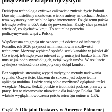
połączenie z krajem ojczystym
Dzisiejsza technologia cyfrowa całkowicie zmienia życie Polonii.
Dawniej musieliśmy montować wielkie anteny na dachach. Jednak
teraz wystarczy nam stabilne łącze internetowe. Dzięki temu
polska
telewizja online w USA
stała się powszechna. Każdy chce przecież
wiedzieć, co słychać w kraju. To naturalna potrzeba
podtrzymywania więzi z Polską.
Współczesna emigracja nie oznacza już odcięcia od informacji.
Ponadto, rok 2026 przynosi nam niesamowite możliwości
techniczne. Możemy wybierać spośród setek kanałów w jakości 4K.
Co więcej,
telewizja przez internet za granicą
jest bardzo tania. Nie
musisz już podpisywać długich, uciążliwych umów. W rezultacie
zyskujesz wolność oraz niespotykany dotąd komfort.
Bez wątpienia streaming wyparł tradycyjne metody nadawania
sygnału. Oczywiście, kluczem do sukcesu jest odpowiednia
aplikacja mobilna. Ludzie cenią sobie możliwość oglądania treści
wszędzie. Możesz śledzić polskie wiadomości podczas przerwy w
pracy. Jest to niesamowite ułatwienie dla każdego Polaka. Tak
właśnie wygląda nowoczesna
polska telewizja online w USA
.
Część 2: Oficjalni Dostawcy w Ameryce Północnej