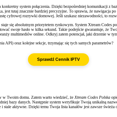
n konkretny system połączenia. Dzięki bezpośredniej komunikacji z bazą
a, jest tutaj znacznie bardziej precyzyjne. To sprawia, że nawigacja
stę cyfrowej rozrywki domowej. Jeśli szukasz niezawodności, to rozwi
taje się absolutnym priorytetem rynkowym. System Xtream Codes pozw
wać swoje hasło w kilka sekund. Takie podejście gwarantuje, że Twoj
anży multimediów online. Odkryj zatem potencjał, jaki drzemie w tym 
a API) oraz kolejne sekcje, trzymając się tych samych parametrów?
Sprawdź Cennik IPTV
iów w Twoim domu. Zatem warto wiedzieć, że
Xtream Codes Polska
opi
iedniej bazy danych. Następnie system weryfikuje Twoją unikalną naz
 i stale aktywne. Dzięki temu Twoja lista kanałów jest zawsze świeża 