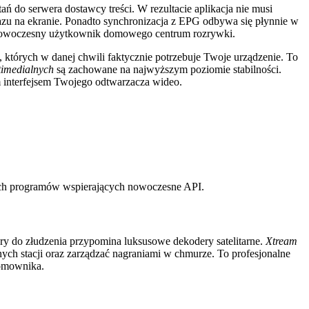
ń do serwera dostawcy treści. W rezultacie aplikacja nie musi
azu na ekranie. Ponadto synchronizacja z EPG odbywa się płynnie w
żdy nowoczesny użytkownik domowego centrum rozrywki.
, których w danej chwili faktycznie potrzebuje Twoje urządzenie. To
timedialnych
są zachowane na najwyższym poziomie stabilności.
ym interfejsem Twojego odtwarzacza wideo.
ych programów wspierających nowoczesne API.
óry do złudzenia przypomina luksusowe dekodery satelitarne.
Xtream
nych stacji oraz zarządzać nagraniami w chmurze. To profesjonalne
domownika.