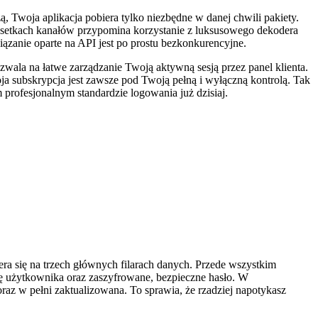
, Twoja aplikacja pobiera tylko niezbędne w danej chwili pakiety.
 po setkach kanałów przypomina korzystanie z luksusowego dekodera
ązanie oparte na API jest po prostu bezkonkurencyjne.
ala na łatwe zarządzanie Twoją aktywną sesją przez panel klienta.
a subskrypcja jest zawsze pod Twoją pełną i wyłączną kontrolą. Tak
profesjonalnym standardzie logowania już dzisiaj.
era się na trzech głównych filarach danych. Przede wszystkim
wę użytkownika oraz zaszyfrowane, bezpieczne hasło. W
oraz w pełni zaktualizowana. To sprawia, że rzadziej napotykasz