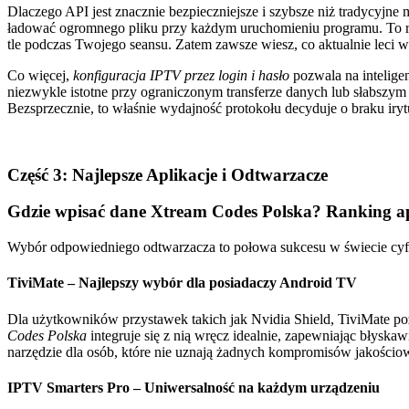
Dlaczego API jest znacznie bezpieczniejsze i szybsze niż tradycyjne
ładować ogromnego pliku przy każdym uruchomieniu programu. To roz
tle podczas Twojego seansu. Zatem zawsze wiesz, co aktualnie leci
Co więcej,
konfiguracja IPTV przez login i hasło
pozwala na inteligen
niezwykle istotne przy ograniczonym transferze danych lub słabszym
Bezsprzecznie, to właśnie wydajność protokołu decyduje o braku iry
Część 3: Najlepsze Aplikacje i Odtwarzacze
Gdzie wpisać dane Xtream Codes Polska? Ranking ap
Wybór odpowiedniego odtwarzacza to połowa sukcesu w świecie cyf
TiviMate – Najlepszy wybór dla posiadaczy Android TV
Dla użytkowników przystawek takich jak Nvidia Shield, TiviMate pozo
Codes Polska
integruje się z nią wręcz idealnie, zapewniając błysk
narzędzie dla osób, które nie uznają żadnych kompromisów jakościow
IPTV Smarters Pro – Uniwersalność na każdym urządzeniu