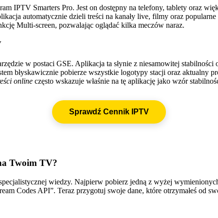
ogram IPTV Smarters Pro. Jest on dostępny na telefony, tablety oraz
kacja automatycznie dzieli treści na kanały live, filmy oraz popularne
cję Multi-screen, pozwalając oglądać kilka meczów naraz.
V
zędzie w postaci GSE. Aplikacja ta słynie z niesamowitej stabilnośc
tem błyskawicznie pobierze wszystkie logotypy stacji oraz aktualny pr
ści online
często wskazuje właśnie na tę aplikację jako wzór stabilnośc
Sprawdź Cennik IPTV
 na Twoim TV?
 specjalistycznej wiedzy. Najpierw pobierz jedną z wyżej wymienionych
ream Codes API”. Teraz przygotuj swoje dane, które otrzymałeś od 