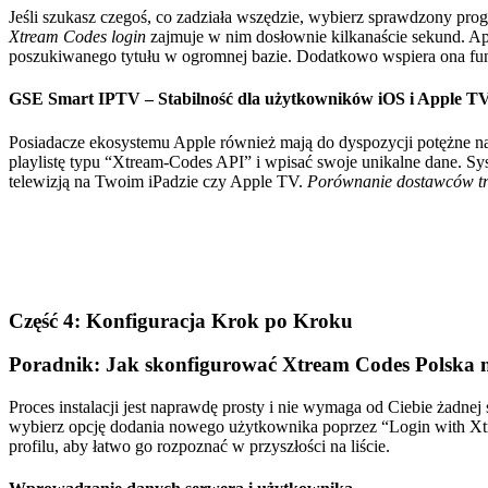
Jeśli szukasz czegoś, co zadziała wszędzie, wybierz sprawdzony pr
Xtream Codes login
zajmuje w nim dosłownie kilkanaście sekund. Apli
poszukiwanego tytułu w ogromnej bazie. Dodatkowo wspiera ona funk
GSE Smart IPTV – Stabilność dla użytkowników iOS i Apple T
Posiadacze ekosystemu Apple również mają do dyspozycji potężne nar
playlistę typu “Xtream-Codes API” i wpisać swoje unikalne dane. Sys
telewizją na Twoim iPadzie czy Apple TV.
Porównanie dostawców tre
Część 4: Konfiguracja Krok po Kroku
Poradnik: Jak skonfigurować Xtream Codes Polska
Proces instalacji jest naprawdę prosty i nie wymaga od Ciebie żadnej
wybierz opcję dodania nowego użytkownika poprzez “Login with Xt
profilu, aby łatwo go rozpoznać w przyszłości na liście.