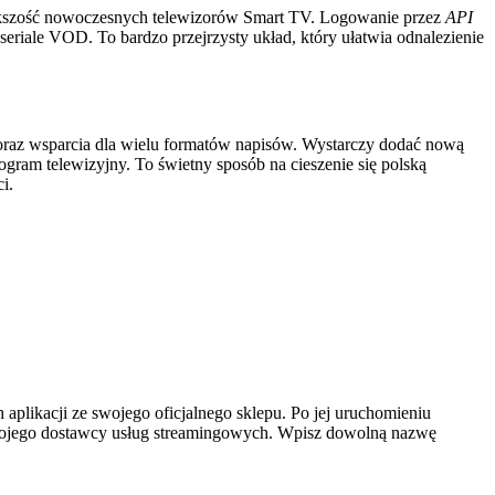
 większość nowoczesnych telewizorów Smart TV. Logowanie przez
API
 seriale VOD. To bardzo przejrzysty układ, który ułatwia odnalezienie
i oraz wsparcia dla wielu formatów napisów. Wystarczy dodać nową
ogram telewizyjny. To świetny sposób na cieszenie się polską
i.
 aplikacji ze swojego oficjalnego sklepu. Po jej uruchomieniu
swojego dostawcy usług streamingowych. Wpisz dowolną nazwę