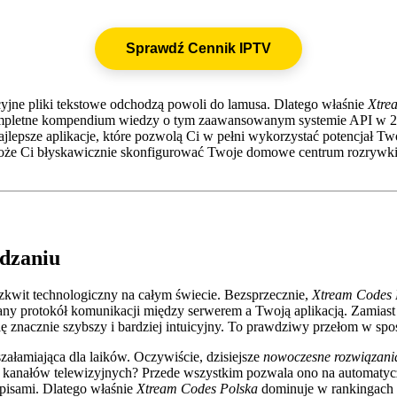
Sprawdź Cennik IPTV
yjne pliki tekstowe odchodzą powoli do lamusa. Dlatego właśnie
Xtre
 kompletne kompendium wiedzy o tym zaawansowanym systemie API w 20
ajlepsze aplikacje, które pozwolą Ci w pełni wykorzystać potencjał T
może Ci błyskawicznie skonfigurować Twoje domowe centrum rozrywki
ądzaniu
kwit technologiczny na całym świecie. Bezsprzecznie,
Xtream Codes 
y protokół komunikacji między serwerem a Twoją aplikacją. Zamiast 
e się znacznie szybszy i bardziej intuicyjny. To prawdziwy przełom w 
szałamiająca dla laików. Oczywiście, dzisiejsze
nowoczesne rozwiązania 
st kanałów telewizyjnych? Przede wszystkim pozwala ono na automatycz
opisami. Dlatego właśnie
Xtream Codes Polska
dominuje w rankingach 