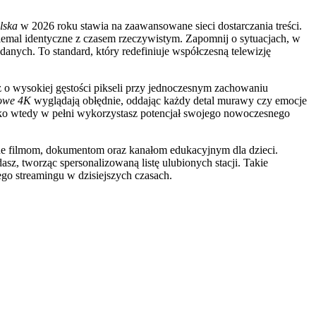
lska
w 2026 roku stawia na zaawansowane sieci dostarczania treści.
emal identyczne z czasem rzeczywistym. Zapomnij o sytuacjach, w
anych. To standard, który redefiniuje współczesną telewizję
 o wysokiej gęstości pikseli przy jednoczesnym zachowaniu
towe 4K
wyglądają obłędnie, oddając każdy detal murawy czy emocje
ko wtedy w pełni wykorzystasz potencjał swojego nowoczesnego
e filmom, dokumentom oraz kanałom edukacyjnym dla dzieci.
sz, tworząc spersonalizowaną listę ulubionych stacji. Takie
wego streamingu w dzisiejszych czasach.