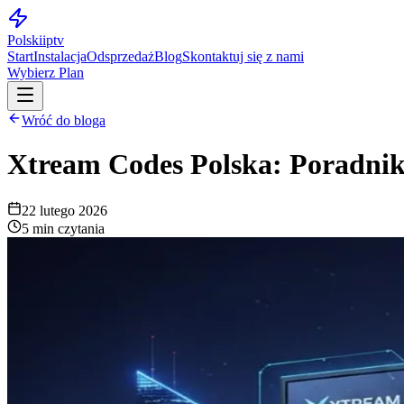
Polskiiptv
Start
Instalacja
Odsprzedaż
Blog
Skontaktuj się z nami
Wybierz Plan
Wróć do bloga
Xtream Codes Polska: Poradnik
22 lutego 2026
5 min czytania