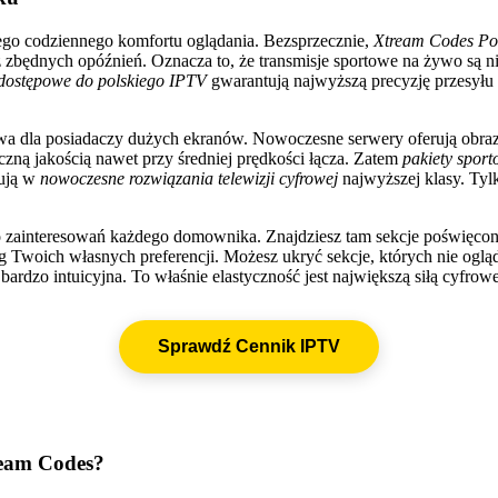
ego codziennego komfortu oglądania. Bezsprzecznie,
Xtream Codes Po
zbędnych opóźnień. Oznacza to, że transmisje sportowe na żywo są ni
dostępowe do polskiego IPTV
gwarantują najwyższą precyzję przesyłu d
owa dla posiadaczy dużych ekranów. Nowoczesne serwery oferują obraz
czną jakością nawet przy średniej prędkości łącza. Zatem
pakiety spor
tują w
nowoczesne rozwiązania telewizji cyfrowej
najwyższej klasy. Tyl
 zainteresowań każdego domownika. Znajdziesz tam sekcje poświęcon
 Twoich własnych preferencji. Możesz ukryć sekcje, których nie ogląda
 i bardzo intuicyjna. To właśnie elastyczność jest największą siłą cyfro
Sprawdź Cennik IPTV
ream Codes?