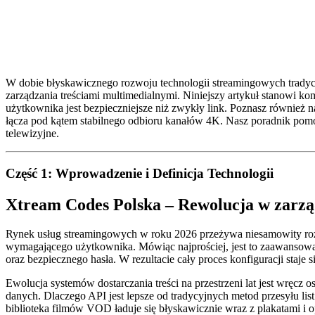
W dobie błyskawicznego rozwoju technologii streamingowych tradyc
zarządzania treściami multimedialnymi. Niniejszy artykuł stanowi
użytkownika jest bezpieczniejsze niż zwykły link. Poznasz również n
łącza pod kątem stabilnego odbioru kanałów 4K. Nasz poradnik po
telewizyjne.
Część 1: Wprowadzenie i Definicja Technologii
Xtream Codes Polska – Rewolucja w zarz
Rynek usług streamingowych w roku 2026 przeżywa niesamowity roz
wymagającego użytkownika. Mówiąc najprościej, jest to zaawansowan
oraz bezpiecznego hasła. W rezultacie cały proces konfiguracji staj
Ewolucja systemów dostarczania treści na przestrzeni lat jest wręcz o
danych. Dlaczego API jest lepsze od tradycyjnych metod przesyłu li
biblioteka filmów VOD ładuje się błyskawicznie wraz z plakatami i 