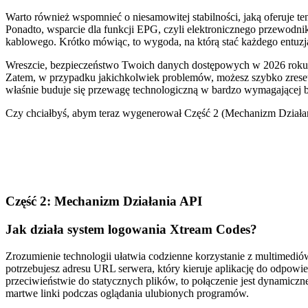
Warto również wspomnieć o niesamowitej stabilności, jaką oferuje te
Ponadto, wsparcie dla funkcji EPG, czyli elektronicznego przewodnik
kablowego. Krótko mówiąc, to wygoda, na którą stać każdego entuzja
Wreszcie, bezpieczeństwo Twoich danych dostępowych w 2026 roku s
Zatem, w przypadku jakichkolwiek problemów, możesz szybko zreseto
właśnie buduje się przewagę technologiczną w bardzo wymagającej br
Czy chciałbyś, abym teraz wygenerował Część 2 (Mechanizm Działani
Część 2: Mechanizm Działania API
Jak działa system logowania Xtream Codes?
Zrozumienie technologii ułatwia codzienne korzystanie z multimed
potrzebujesz adresu URL serwera, który kieruje aplikację do odpow
przeciwieństwie do statycznych plików, to połączenie jest dynamiczne
martwe linki podczas oglądania ulubionych programów.