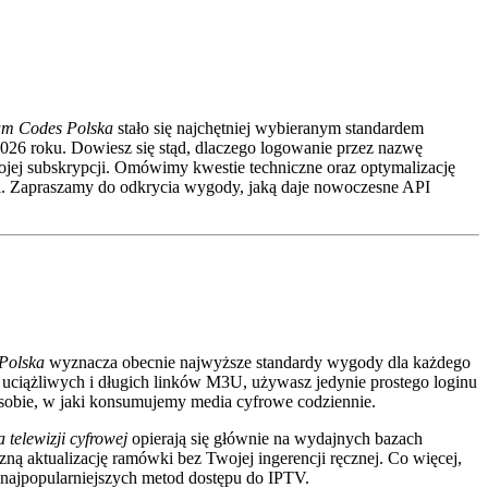
am Codes Polska
stało się najchętniej wybieranym standardem
26 roku. Dowiesz się stąd, dlaczego logowanie przez nazwę
wojej subskrypcji. Omówimy kwestie techniczne oraz optymalizację
. Zapraszamy do odkrycia wygody, jaką daje nowoczesne API
Polska
wyznacza obecnie najwyższe standardy wygody dla każdego
uciążliwych i długich linków M3U, używasz jedynie prostego loginu
sposobie, w jaki konsumujemy media cyfrowe codziennie.
telewizji cyfrowej
opierają się głównie na wydajnych bazach
ną aktualizację ramówki bez Twojej ingerencji ręcznej. Co więcej,
najpopularniejszych metod dostępu do IPTV.