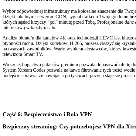
Wybór odpowiedniej infrastruktury ma kolosalne znaczenie dla Twoj
Dzięki lokalnym serwerom CDN, sygnał trafia do Twojego domu bez 
których sąsiad krzyczy “gol” minutę przed Tobą. Profesjonalne
dane 
internetową w każdym calu.
Analiza bitrate’u dla kanałów 4K oraz technologii HEVC jest klucz
płynności ruchu. Dzięki kodekowi H.265, możesz cieszyć się krystali
na twarzach zawodników. Warto wybierać dostawców, którzy inwes
telewizora Smart TV.
Wreszcie, bogactwo pakietów premium pozwala dopasować ofertę do
System Xtream Codes pozwala na łatwe filtrowanie tych treści według
podejście sprawia, że nawigacja po tysiącach pozycji staje się prosta
Część 6: Bezpieczeństwo i Rola VPN
Bezpieczny streaming: Czy potrzebujesz VPN dla Xt