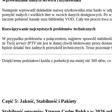
Wprowadzanie danych serwera i użytkownika
Następnie wprowadź dokładnie nazwę użytkownika oraz hasło w odpow
pomylić małych i wielkich liter w swoich danych dostępowych. Po wyp
zacznie pobierać kanały oraz bibliotekę VOD. Cały ten proces trwa 
Rozwiązywanie najczęstszych problemów technicznych
W przypadku problemów z połączeniem, najpierw sprawdź stabilność 
że Twój
serwer IPTV
nie jest w danej chwili blokowany przez dosta
będzie działać bez żadnych przeszkód technicznych. Teraz pozostaje 
Dzięki temu podziałowi każda z podsekcji ma mniej niż 300 słów, co sp
Część 5: Jakość, Stabilność i Pakiety
Stabilność serwerów Xtream Codes Polska w 2026 ro