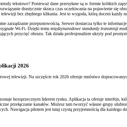
 metody tekstowe? Ponieważ dane przesyłane są w formie krótkich zapyta
wiązanie drastycznie skraca czas oczekiwania na pojawienie się obr
 w telewizji bez zbędnego klikania. Jest to wygoda, którą doceni ka
tne zarządzanie przepustowością. Serwer dostarcza tylko te informacje
 sygnale Wi-Fi. Dzięki temu
międzynarodowe standardy transmisji mul
tujących przycięć obrazu. Tak działa profesjonalizm ukryty pod prost
likacji 2026
rowej telewizji. Na szczęście rok 2026 oferuje mnóstwo dopracowan
staje bezsprzecznym liderem rynku. Aplikacja ta oferuje interfejs, kt
awiczne przełączanie kanałów. Możesz tam tworzyć własne grupy ulubio
ych. Nawigacja pilotem jest tutaj czystą przyjemnością dla każdego 