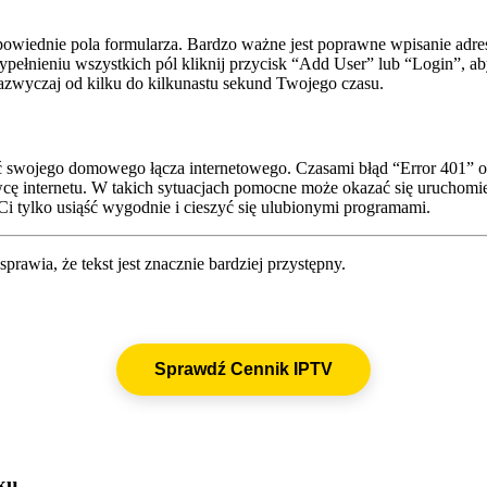
iednie pola formularza. Bardzo ważne jest poprawne wpisanie adresu
ełnieniu wszystkich pól kliknij przycisk “Add User” lub “Login”, aby
zazwyczaj od kilku do kilkunastu sekund Twojego czasu.
swojego domowego łącza internetowego. Czasami błąd “Error 401” ozna
wcę internetu. W takich sytuacjach pomocne może okazać się uruchomi
Ci tylko usiąść wygodnie i cieszyć się ulubionymi programami.
rawia, że tekst jest znacznie bardziej przystępny.
Sprawdź Cennik IPTV
ku