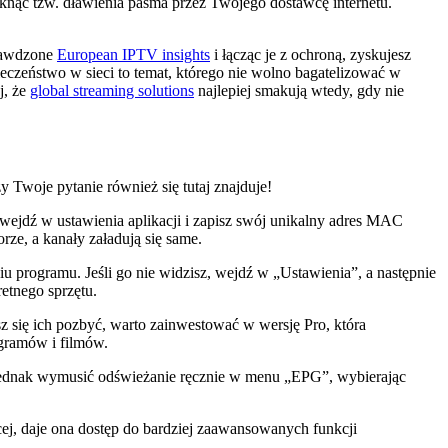
nąć tzw. dławienia pasma przez Twojego dostawcę internetu.
prawdzone
European IPTV insights
i łącząc je z ochroną, zyskujesz
ieczeństwo w sieci to temat, którego nie wolno bagatelizować w
j, że
global streaming solutions
najlepiej smakują wtedy, gdy nie
y Twoje pytanie również się tutaj znajduje!
wejdź w ustawienia aplikacji i zapisz swój unikalny adres MAC
orze, a kanały załadują się same.
programu. Jeśli go nie widzisz, wejdź w „Ustawienia”, a następnie
etnego sprzętu.
sz się ich pozbyć, warto zainwestować w wersję Pro, która
gramów i filmów.
 jednak wymusić odświeżanie ręcznie w menu „EPG”, wybierając
ej, daje ona dostęp do bardziej zaawansowanych funkcji