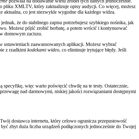
reme
pozwala na dodawanie wielu źródeł tych danych jednocześnie.
do pliku XMLTV, który zaktualizuje opisy audycji. Co więcej, możesz
 aktualna, co jest niezwykle wygodne dla każdego widza.
jednak, że do stabilnego zapisu potrzebujesz szybkiego nośnika, jak
wo. Możesz pójść zrobić herbatę, a potem wrócić i kontynuować
e w domowym zaciszu.
nia w ustawieniach zaawansowanych aplikacji. Możesz wybrać
bie z rzadkimi
kodekami wideo
, co eliminuje irytujące błędy. Jeśli
pecyfikę, więc warto poświęcić chwilę na te testy. Ostatecznie,
ą przewagę nad darmowymi, niskiej jakości rozwiązaniami dostępnymi
z Twój dostawca internetu, który celowo ogranicza przepustowość
 być zbyt duża liczba urządzeń podłączonych jednocześnie do Twojej