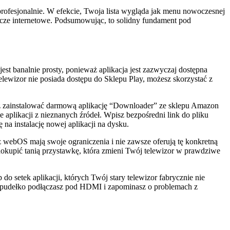
profesjonalnie. W efekcie, Twoja lista wygląda jak menu nowoczesnej
ącze internetowe. Podsumowując, to solidny fundament pod
t banalnie prosty, ponieważ aplikacja jest zazwyczaj dostępna
elewizor nie posiada dostępu do Sklepu Play, możesz skorzystać z
isz zainstalować darmową aplikację “Downloader” ze sklepu Amazon
 aplikacji z nieznanych źródeł. Wpisz bezpośredni link do pliku
na instalację nowej aplikacji na dysku.
 webOS mają swoje ograniczenia i nie zawsze oferują tę konkretną
okupić tanią przystawkę, która zmieni Twój telewizor w prawdziwe
o setek aplikacji, których Twój stary telewizor fabrycznie nie
e pudełko podłączasz pod HDMI i zapominasz o problemach z