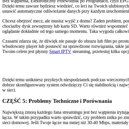
Bez wątpienia, Elektroniczny Przewodnik po Programach, czyli EPG, 
Dzięki temu zawsze będziesz wiedzieć, co leci na Twoich ulubionych
ustawić automatyczne odświeżanie danych przy każdym uruchomieniu
Chcesz obejrzeć mecz, ale musisz wyjść z domu? Żaden problem, ponie
chociażby dysk zewnętrzny lub karta SD. Warto również wspomnieć o
oglądanie dokładnie od tego samego momentu. Taka wygoda całkow
Czasami zdarza się, że dźwięk nie pasuje do obrazu lub film po pros
wbudowany player lub postawić na sprawdzone rozwiązania, takie ja
Twoim celem jest płynny
Smart IPTV
streaming, przetestuj kilka opcj
Dzięki temu unikniesz przykrych niespodzianek podczas wieczornych 
dobrze skonfigurowany system odwdzięczy Ci się stabilnością i najw
w sieci.
CZĘŚĆ 5: Problemy Techniczne i Porównania
Największą zmorą każdego fana streamingu jest bez wątpienia irytują
łącza. W takim przypadku warto sprawdzić, czy problem znika po zm
sieci domowej. Jeśli Twoje łącze ma mniej niż 30-40 Mbps, materiał