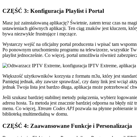
CZĘŚĆ 3: Konfiguracja Playlist i Portal
Masz już zainstalowaną aplikację? Świetnie, zatem teraz czas na m
ustawieniach głównych aplikacji. Ten ciąg znaków jest kluczem, któr
bywa niezwykle frustrujące i męczące.
Wystarczy wejść na oficjalny portal producenta i wpisać tam wspomni
Po ponownym uruchomieniu programu na telewizorze, wszystkie Twoj
playlist jednocześnie. Co więcej, portal umożliwia również zabezpi
Większość użytkowników korzysta z formatu m3u, który jest standa
Pamiętaj jednak, aby zawsze sprawdzać, czy dany link jest wciąż akty
jednak Twoja lista jest bardzo długa, aplikacja może potrzebować chwi
Jeśli szukasz bardziej stabilnej metody połączenia, wybierz logow
adresu hosta. Ta metoda jest znacznie bardziej odporna na błędy niż 
menu. Co więcej,
Xtream Codes API
pozwala na płynne pobieranie in
biblioteką multimedialną w domu.
CZĘŚĆ 4: Zaawansowane Funkcje i Personalizacja