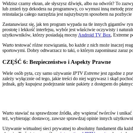
Widzisz czarny ekran, ale słyszysz dźwięk, albo na odwrót? To z
lub zmień typ dekodera na programowy, co wymusi inną metodę przetwa
reinstalacja całego narzędzia jest najszybszym sposobem na pozbyci
Zastanawiasz się, jak ten program wypada na tle innych gigantów r
prostotę i lekkość interfejsu, wybór jest właściwie oczywisty i natura
użytkowników, którzy posiadają mocny
Android TV Box
, Extreme p
Warto testować różne rozwiązania, bo każde z nich może inaczej reago
sportowymi. Dobry odtwarzacz to taki, o którym zapominasz zaraz po 
CZĘŚĆ 6: Bezpieczeństwo i Aspekty Prawne
Wiele osób pyta, czy samo używanie
IPTV Extreme
jest zgodne z pra
zależy wyłącznie od tego, jakie treści do niej wgrywasz i skąd pocho
jednak, gdy kupujesz podejrzanie tanie pakiety z dostępem do płatnych
Warto stawiać na sprawdzone źródła, aby wspierać twórców i unikać
też, wybierając dostawcę, zawsze sprawdzaj opinie innych użytkown
Używanie wirtualnej sieci prywatnej to absolutny fundament dla każd