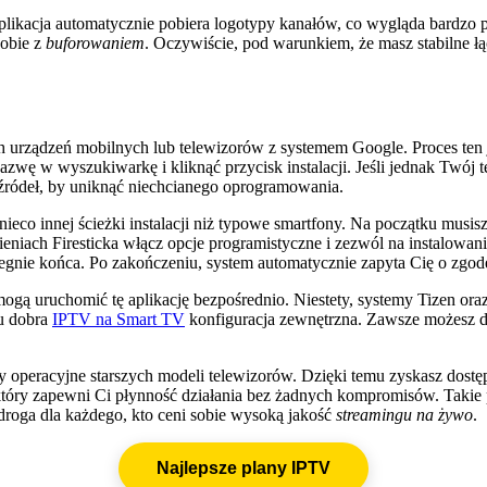
Aplikacja automatycznie pobiera logotypy kanałów, co wygląda bardzo 
sobie z
buforowaniem
. Oczywiście, pod warunkiem, że masz stabilne ł
ządzeń mobilnych lub telewizorów z systemem Google. Proces ten jes
azwę w wyszukiwarkę i kliknąć przycisk instalacji. Jeśli jednak Twój t
 źródeł, by uniknąć niechcianego oprogramowania.
nieco innej ścieżki instalacji niż typowe smartfony. Na początku mus
niach Firesticka włącz opcje programistyczne i zezwól na instalowanie
iegnie końca. Po zakończeniu, system automatycznie zapyta Cię o zgodę 
gą uruchomić tę aplikację bezpośrednio. Niestety, systemy Tizen oraz
tu dobra
IPTV na Smart TV
konfiguracja zewnętrzna. Zawsze możesz d
operacyjne starszych modeli telewizorów. Dzięki temu zyskasz dostęp d
który zapewni Ci płynność działania bez żadnych kompromisów. Taki
roga dla każdego, kto ceni sobie wysoką jakość
streamingu na żywo
.
Najlepsze plany IPTV