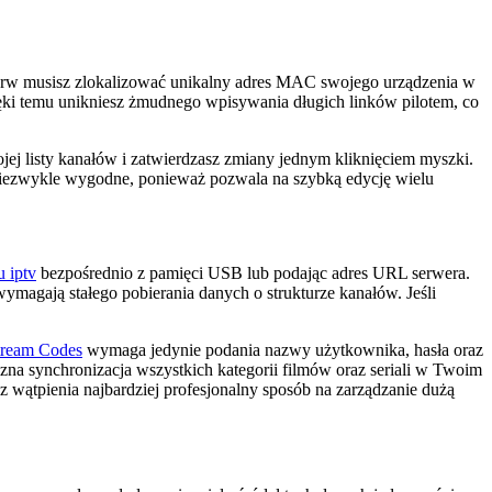
pierw musisz zlokalizować unikalny adres MAC swojego urządzenia w
zięki temu unikniesz żmudnego wpisywania długich linków pilotem, co
ojej listy kanałów i zatwierdzasz zmiany jednym kliknięciem myszki.
niezwykle wygodne, ponieważ pozwala na szybką edycję wielu
u iptv
bezpośrednio z pamięci USB lub podając adres URL serwera.
wymagają stałego pobierania danych o strukturze kanałów. Jeśli
tream Codes
wymaga jedynie podania nazwy użytkownika, hasła oraz
yczna synchronizacja wszystkich kategorii filmów oraz seriali w Twoim
 wątpienia najbardziej profesjonalny sposób na zarządzanie dużą