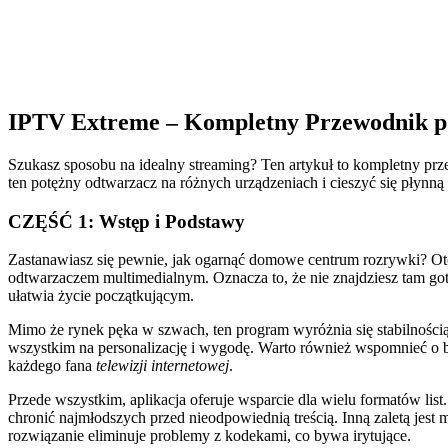
IPTV Extreme – Kompletny Przewodnik po 
Szukasz sposobu na idealny streaming? Ten artykuł to kompletny prz
ten potężny odtwarzacz na różnych urządzeniach i cieszyć się płynn
CZĘŚĆ 1: Wstęp i Podstawy
Zastanawiasz się pewnie, jak ogarnąć domowe centrum rozrywki? O
odtwarzaczem multimedialnym. Oznacza to, że nie znajdziesz tam goto
ułatwia życie początkującym.
Mimo że rynek pęka w szwach, ten program wyróżnia się stabilności
wszystkim na personalizację i wygodę. Warto również wspomnieć o ba
każdego fana
telewizji internetowej
.
Przede wszystkim, aplikacja oferuje wsparcie dla wielu formatów li
chronić najmłodszych przed nieodpowiednią treścią. Inną zaletą jest 
rozwiązanie eliminuje problemy z kodekami, co bywa irytujące.