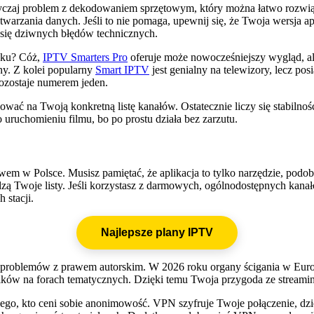
azwyczaj problem z dekodowaniem sprzętowym, który można łatwo ro
rzania danych. Jeśli to nie pomaga, upewnij się, że Twoja wersja apli
e się dziwnych błędów technicznych.
ynku? Cóż,
IPTV Smarters Pro
oferuje może nowocześniejszy wygląd, ale 
lny. Z kolei popularny
Smart IPTV
jest genialny na telewizory, lecz p
ozostaje numerem jeden.
wać na Twoją konkretną listę kanałów. Ostatecznie liczy się stabilnoś
uruchomieniu filmu, bo po prostu działa bez zarzutu.
wem w Polsce. Musisz pamiętać, że aplikacja to tylko narzędzie, podo
dzą Twoje listy. Jeśli korzystasz z darmowych, ogólnodostępnych kanał
 stacji.
Najlepsze plany IPTV
 problemów z prawem autorskim. W 2026 roku organy ścigania w Europ
ików na forach tematycznych. Dzięki temu Twoja przygoda ze streamin
ego, kto ceni sobie anonimowość. VPN szyfruje Twoje połączenie, dzięk