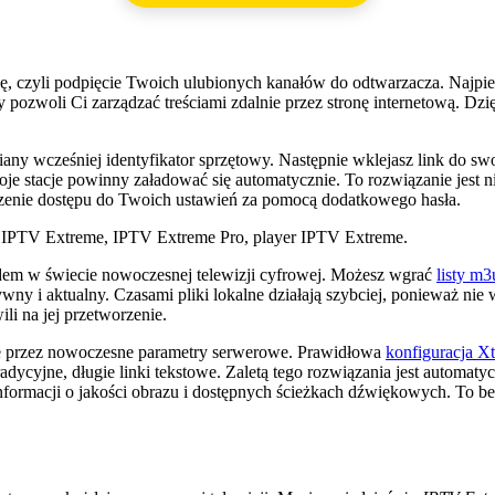
agię, czyli podpięcie Twoich ulubionych kanałów do odtwarzacza. Naj
y pozwoli Ci zarządzać treściami zdalnie przez stronę internetową. D
any wcześniej identyfikator sprzętowy. Następnie wklejasz link do sw
e stacje powinny załadować się automatycznie. To rozwiązanie jest 
eczenie dostępu do Twoich ustawień za pomocą dodatkowego hasła.
rdem w świecie nowoczesnej telewizji cyfrowej. Możesz wgrać
listy m3
wny i aktualny. Czasami pliki lokalne działają szybciej, ponieważ nie 
li na jej przetworzenie.
anie przez nowoczesne parametry serwerowe. Prawidłowa
konfiguracja X
tradycyjne, długie linki tekstowe. Zaletą tego rozwiązania jest automat
formacji o jakości obrazu i dostępnych ścieżkach dźwiękowych. To bez