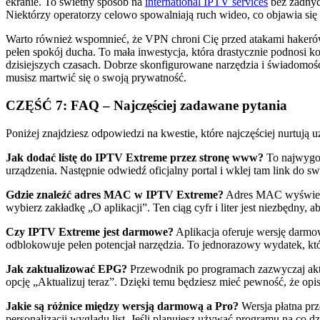
ekranie. To świetny sposób na
international IPTV services
bez żadnyc
Niektórzy operatorzy celowo spowalniają ruch wideo, co objawia s
Warto również wspomnieć, że VPN chroni Cię przed atakami hakerów
pełen spokój ducha. To mała inwestycja, która drastycznie podnosi k
dzisiejszych czasach. Dobrze skonfigurowane narzędzia i świadomoś
musisz martwić się o swoją prywatność.
CZĘŚĆ 7: FAQ – Najczęściej zadawane pytania
Poniżej znajdziesz odpowiedzi na kwestie, które najczęściej nurtuj
Jak dodać listę do IPTV Extreme przez stronę www?
To najwygod
urządzenia. Następnie odwiedź oficjalny portal i wklej tam link do swoj
Gdzie znaleźć adres MAC w IPTV Extreme?
Adres MAC wyświetla
wybierz zakładkę „O aplikacji”. Ten ciąg cyfr i liter jest niezbędny,
Czy IPTV Extreme jest darmowe?
Aplikacja oferuje wersję darmow
odblokowuje pełen potencjał narzędzia. To jednorazowy wydatek, k
Jak zaktualizować EPG?
Przewodnik po programach zazwyczaj aktu
opcję „Aktualizuj teraz”. Dzięki temu będziesz mieć pewność, że opisy
Jakie są różnice między wersją darmową a Pro?
Wersja płatna prz
personalizacji wyglądu list. Jeśli planujesz używać programu na co dz