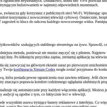
h ograniczeń terytorialnych. Dodatkowo, dobra sieć VPN pozwala unik
ię irytującym buforowaniem w najmniej odpowiednich momentach.
, zwłaszcza gdy korzystasz z publicznych sieci Wi-Fi. Wybierając s
omfort korzystania z nowoczesnej telewizji cyfrowej. Ostatecznie, bezp
ć zagrożeń to klucz do sukcesu każdego nowoczesnego widza. Pamięta
ą użytkowników szukających stabilnego
streamingu na żywo
. Sprawdź, cz
niejsza metoda, ponieważ nie musisz męczyć się z pilotem. Najpierw 
ej listy. Po kliknięciu przycisku zapisu, zrestartuj aplikację na telewiz
 się zazwyczaj na głównym ekranie zaraz po pierwszym uruchomieniu 
 aby Twoja
konfiguracja Xtream Codes
mogła zostać przypisana do konkr
ą, która posiada pewne ograniczenia oraz zawiera reklamy. Jeśli chce
tóry znacząco poprawia komfort codziennego oglądania ulubionych pro
alizuje się automatycznie przy każdym włączeniu aplikacji. Możesz
 audycji są zgodne z tym, co faktycznie leci w telewizji.
ede wszystkim usuwa irytujące banery reklamowe z interfejsu. Co więc
ień, wersja Pro jest zdecydowanie warta swojej niewielkiej ceny.