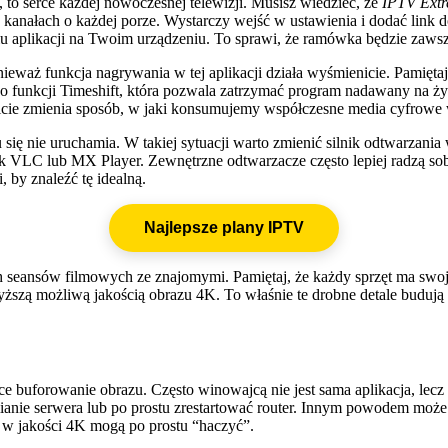
to serce każdej nowoczesnej telewizji. Musisz wiedzieć, że
IPTV Ext
 kanałach o każdej porze. Wystarczy wejść w ustawienia i dodać link 
 aplikacji na Twoim urządzeniu. To sprawi, że ramówka będzie zawsze
waż funkcja nagrywania w tej aplikacji działa wyśmienicie. Pamiętaj 
 funkcji Timeshift, która pozwala zatrzymać program nadawany na ży
icie zmienia sposób, w jaki konsumujemy współczesne media cyfrow
tu się nie uruchamia. W takiej sytuacji warto zmienić silnik odtwarza
k VLC lub MX Player. Zewnętrzne odtwarzacze często lepiej radzą so
i, by znaleźć tę idealną.
Najlepsze plany IPTV
seansów filmowych ze znajomymi. Pamiętaj, że każdy sprzęt ma swoją s
yższą możliwą jakością obrazu 4K. To właśnie te drobne detale buduj
ce buforowanie obrazu. Często winowajcą nie jest sama aplikacja, lec
ianie serwera lub po prostu zrestartować router. Innym powodem może
y w jakości 4K mogą po prostu “haczyć”.