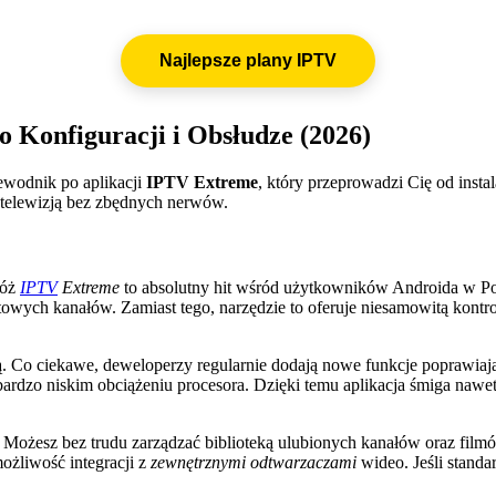
Najlepsze plany IPTV
Konfiguracji i Obsłudze (2026)
ewodnik po aplikacji
IPTV Extreme
, który przeprowadzi Cię od inst
ą telewizją bez zbędnych nerwów.
tóż
IPTV
Extreme
to absolutny hit wśród użytkowników Androida w Pols
wych kanałów. Zamiast tego, narzędzie to oferuje niesamowitą kontrolę
ą. Co ciekawe, deweloperzy regularnie dodają nowe funkcje poprawiaj
rdzo niskim obciążeniu procesora. Dzięki temu aplikacja śmiga nawet
st. Możesz bez trudu zarządzać biblioteką ulubionych kanałów oraz fi
możliwość integracji z
zewnętrznymi odtwarzaczami
wideo. Jeśli standa