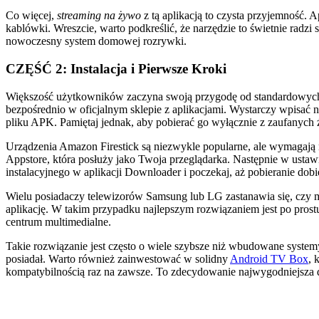
Co więcej,
streaming na żywo
z tą aplikacją to czysta przyjemność. 
kablówki. Wreszcie, warto podkreślić, że narzędzie to świetnie radzi 
nowoczesny system domowej rozrywki.
CZĘŚĆ 2: Instalacja i Pierwsze Kroki
Większość użytkowników zaczyna swoją przygodę od standardowych ur
bezpośrednio w oficjalnym sklepie z aplikacjami. Wystarczy wpisać n
pliku APK. Pamiętaj jednak, aby pobierać go wyłącznie z zaufanych
Urządzenia Amazon Firestick są niezwykle popularne, ale wymagają 
Appstore, która posłuży jako Twoja przeglądarka. Następnie w ustawie
instalacyjnego w aplikacji Downloader i poczekaj, aż pobieranie dob
Wielu posiadaczy telewizorów Samsung lub LG zastanawia się, czy mo
aplikację. W takim przypadku najlepszym rozwiązaniem jest po pros
centrum multimedialne.
Takie rozwiązanie jest często o wiele szybsze niż wbudowane systemy 
posiadał. Warto również zainwestować w solidny
Android TV Box
, 
kompatybilnością raz na zawsze. To zdecydowanie najwygodniejsza d