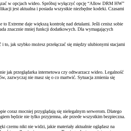
związać w opcjach wideo. Spróbuj wyłączyć opcję “Allow DRM HW”
kacji jest aktualna i posiada wszystkie niezbędne kodeki. Czasami
to Extreme daje większą kontrolę nad detalami. Jeśli cenisz sobie
osiada znacznie mniej funkcji dodatkowych. Dla wymagających
ć i to, jak szybko możesz przełączać się między ulubionymi stacjami
bnie jak przeglądarka internetowa czy odtwarzacz wideo. Legalność
ów, zazwyczaj nie masz się o co martwić. Sytuacja zmienia się
ie coraz mocniej przyglądają się nielegalnym serwerom. Dlatego
giem będzie nie tylko przyjemna, ale przede wszystkim bezpieczna.
i czemu nikt nie widzi, jakie materiały aktualnie oglądasz na